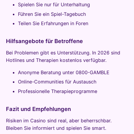
Spielen Sie nur für Unterhaltung
Führen Sie ein Spiel-Tagebuch
Teilen Sie Erfahrungen in Foren
Hilfsangebote für Betroffene
Bei Problemen gibt es Unterstützung. In 2026 sind
Hotlines und Therapien kostenlos verfügbar.
Anonyme Beratung unter 0800-GAMBLE
Online-Communities für Austausch
Professionelle Therapieprogramme
Fazit und Empfehlungen
Risiken im Casino sind real, aber beherrschbar.
Bleiben Sie informiert und spielen Sie smart.