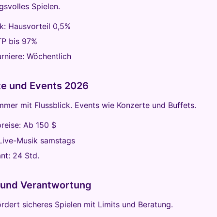
svolles Spielen.
k: Hausvorteil 0,5%
TP bis 97%
rniere: Wöchentlich
te und Events 2026
mer mit Flussblick. Events wie Konzerte und Buffets.
reise: Ab 150 $
 Live-Musik samstags
nt: 24 Std.
t und Verantwortung
rdert sicheres Spielen mit Limits und Beratung.