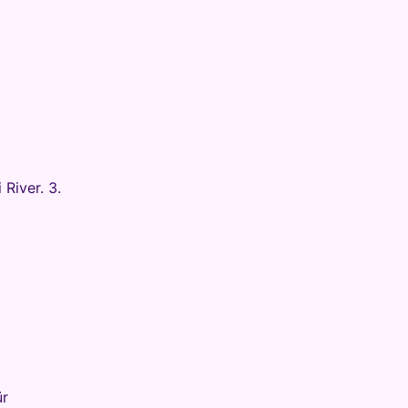
River. 3.
ür