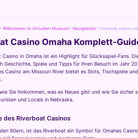
— Willkommen im Virtuellen Museum
/
Neuigkeiten
/
riverboat casino o
oat Casino Omaha Komplett-Guid
 Casino in Omaha ist ein Highlight für Glücksspiel-Fans. Di
ch Geschichte, Spiele und Tipps für Ihren Besuch im Jahr 20
Casino am Missouri River bietet es Slots, Tischspiele und
.
 wie Sie hinkommen, was es Neues gibt und wie Sie sicher s
ouristen und Locals in Nebraska.
e des Riverboat Casinos
den 90ern, ist das Riverboat ein Symbol für Omahas Casin