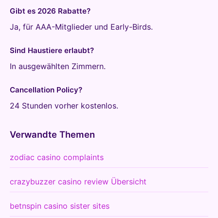
Gibt es 2026 Rabatte?
Ja, für AAA-Mitglieder und Early-Birds.
Sind Haustiere erlaubt?
In ausgewählten Zimmern.
Cancellation Policy?
24 Stunden vorher kostenlos.
Verwandte Themen
zodiac casino complaints
crazybuzzer casino review Übersicht
betnspin casino sister sites