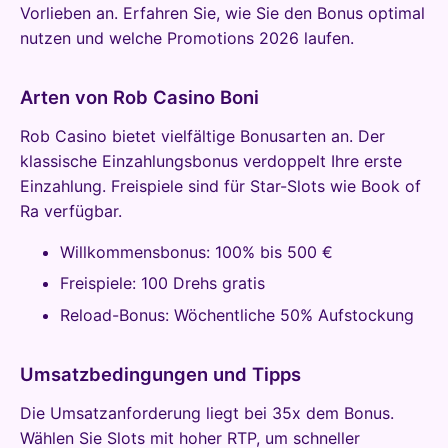
Vorlieben an. Erfahren Sie, wie Sie den Bonus optimal
nutzen und welche Promotions 2026 laufen.
Arten von Rob Casino Boni
Rob Casino bietet vielfältige Bonusarten an. Der
klassische Einzahlungsbonus verdoppelt Ihre erste
Einzahlung. Freispiele sind für Star-Slots wie Book of
Ra verfügbar.
Willkommensbonus: 100% bis 500 €
Freispiele: 100 Drehs gratis
Reload-Bonus: Wöchentliche 50% Aufstockung
Umsatzbedingungen und Tipps
Die Umsatzanforderung liegt bei 35x dem Bonus.
Wählen Sie Slots mit hoher RTP, um schneller