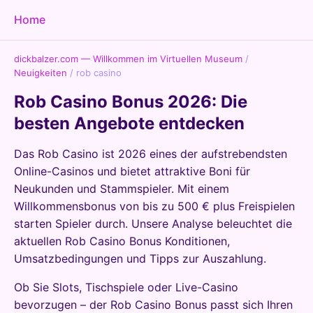
Home
dickbalzer.com — Willkommen im Virtuellen Museum
/
Neuigkeiten
/
rob casino
Rob Casino Bonus 2026: Die
besten Angebote entdecken
Das Rob Casino ist 2026 eines der aufstrebendsten
Online-Casinos und bietet attraktive Boni für
Neukunden und Stammspieler. Mit einem
Willkommensbonus von bis zu 500 € plus Freispielen
starten Spieler durch. Unsere Analyse beleuchtet die
aktuellen Rob Casino Bonus Konditionen,
Umsatzbedingungen und Tipps zur Auszahlung.
Ob Sie Slots, Tischspiele oder Live-Casino
bevorzugen – der Rob Casino Bonus passt sich Ihren