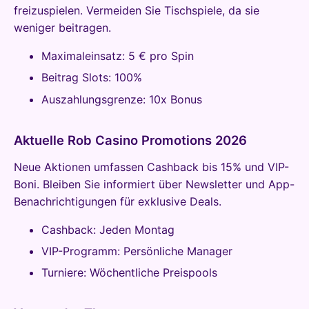
freizuspielen. Vermeiden Sie Tischspiele, da sie
weniger beitragen.
Maximaleinsatz: 5 € pro Spin
Beitrag Slots: 100%
Auszahlungsgrenze: 10x Bonus
Aktuelle Rob Casino Promotions 2026
Neue Aktionen umfassen Cashback bis 15% und VIP-
Boni. Bleiben Sie informiert über Newsletter und App-
Benachrichtigungen für exklusive Deals.
Cashback: Jeden Montag
VIP-Programm: Persönliche Manager
Turniere: Wöchentliche Preispools