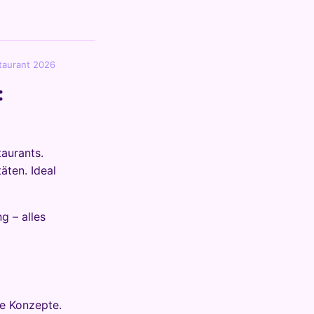
staurant 2026
:
taurants.
äten. Ideal
g – alles
he Konzepte.