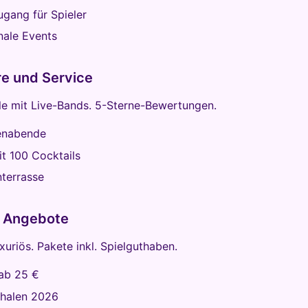
ugang für Spieler
nale Events
e und Service
le mit Live-Bands. 5-Sterne-Bewertungen.
enabende
it 100 Cocktails
terrasse
d Angebote
xuriös. Pakete inkl. Spielguthaben.
 ab 25 €
chalen 2026