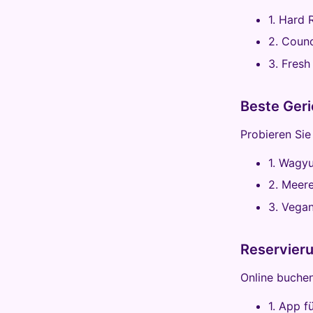
1. Hard 
2. Coun
3. Fresh
Beste Ger
Probieren Sie
1. Wagy
2. Meere
3. Vega
Reservier
Online buche
1. App f