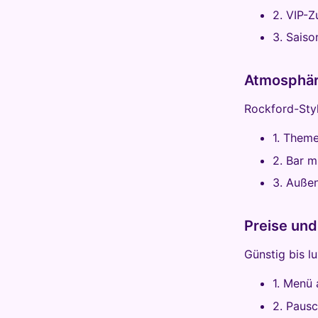
2. VIP-Z
3. Saiso
Atmosphär
Rockford-Sty
1. Them
2. Bar m
3. Außen
Preise un
Günstig bis lu
1. Menü
2. Paus