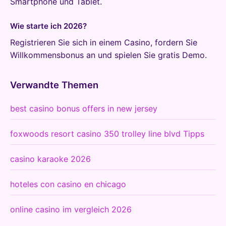
Smartphone und Tablet.
Wie starte ich 2026?
Registrieren Sie sich in einem Casino, fordern Sie
Willkommensbonus an und spielen Sie gratis Demo.
Verwandte Themen
best casino bonus offers in new jersey
foxwoods resort casino 350 trolley line blvd Tipps
casino karaoke 2026
hoteles con casino en chicago
online casino im vergleich 2026