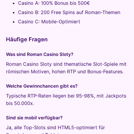
Casino A: 100% Bonus bis 500€
Casino B: 200 Free Spins auf Roman-Themen
Casino C: Mobile-Optimiert
Häufige Fragen
Was sind Roman Casino Sloty?
Roman Casino Sloty sind thematische Slot-Spiele mit
römischen Motiven, hohen RTP und Bonus-Features.
Welche Gewinnchancen gibt es?
Typische RTP-Raten liegen bei 95-98%, mit Jackpots
bis 50.000x.
Sind sie mobil verfügbar?
Ja, alle Top-Slots sind HTML5-optimiert für