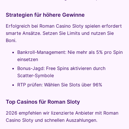
Strategien für höhere Gewinne
Erfolgreich bei Roman Casino Sloty spielen erfordert
smarte Ansätze. Setzen Sie Limits und nutzen Sie
Boni.
Bankroll-Management: Nie mehr als 5% pro Spin
einsetzen
Bonus-Jagd: Free Spins aktivieren durch
Scatter-Symbole
RTP prüfen: Wählen Sie Slots über 96%
Top Casinos für Roman Sloty
2026 empfehlen wir lizenzierte Anbieter mit Roman
Casino Sloty und schnellen Auszahlungen.