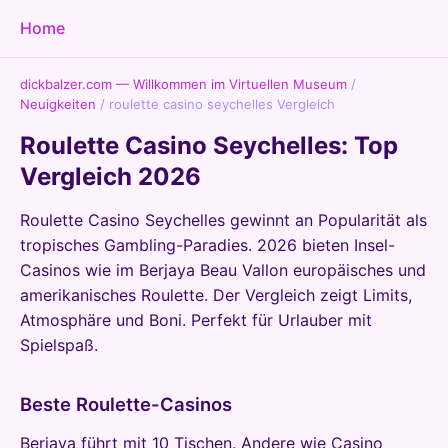
Home
dickbalzer.com — Willkommen im Virtuellen Museum
/
Neuigkeiten
/
roulette casino seychelles Vergleich
Roulette Casino Seychelles: Top
Vergleich 2026
Roulette Casino Seychelles gewinnt an Popularität als
tropisches Gambling-Paradies. 2026 bieten Insel-
Casinos wie im Berjaya Beau Vallon europäisches und
amerikanisches Roulette. Der Vergleich zeigt Limits,
Atmosphäre und Boni. Perfekt für Urlauber mit
Spielspaß.
Beste Roulette-Casinos
Berjaya führt mit 10 Tischen. Andere wie Casino