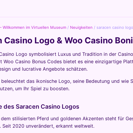
— Willkommen im Virtuellen Museum
/
Neuigkeiten
/
saracen casino log
n Casino Logo & Woo Casino Boni
asino Logo symbolisiert Luxus und Tradition in der Casin
t Woo Casino Bonus Codes bietet es eine einzigartige Plat
Design und lucrative Angebote schätzen.
l beleuchtet das ikonische Logo, seine Bedeutung und wie 
utzen, um Ihr Spiel zu boosten.
e des Saracen Casino Logos
dem stilisierten Pferd und goldenen Akzenten steht für Ge
 Seit 2020 unverändert, erkannt weltweit.