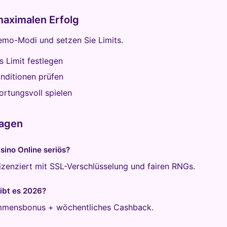
maximalen Erfolg
emo-Modi und setzen Sie Limits.
s Limit festlegen
nditionen prüfen
rtungsvoll spielen
ragen
asino Online seriös?
izenziert mit SSL-Verschlüsselung und fairen RNGs.
ibt es 2026?
mensbonus + wöchentliches Cashback.