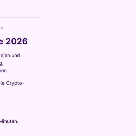
ne
de 2026
ielen und
g,
nen.
lle Crypto-
Minuten.