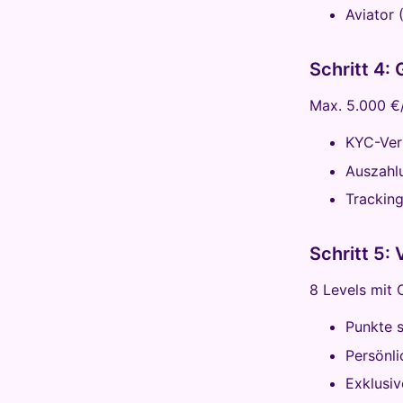
Aviator 
Schritt 4:
Max. 5.000 €/
KYC-Veri
Auszahlu
Tracking
Schritt 5:
8 Levels mit 
Punkte 
Persönl
Exklusiv