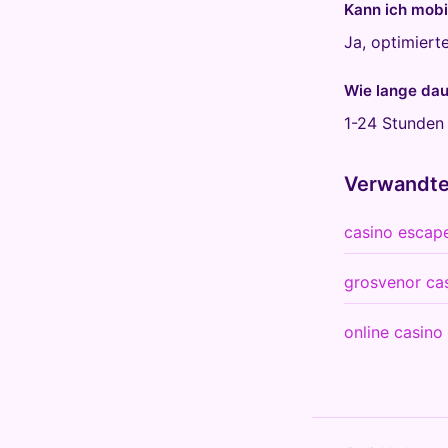
Kann ich mobi
Ja, optimiert
Wie lange da
1-24 Stunden
Verwandt
casino escap
grosvenor cas
online casino