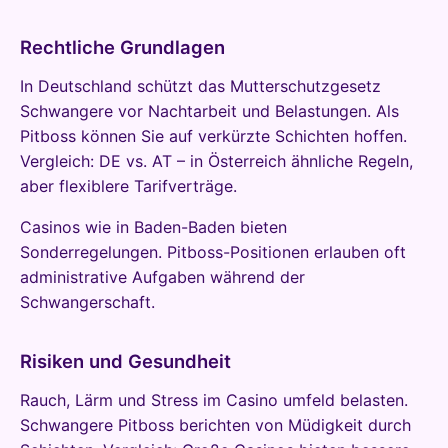
Rechtliche Grundlagen
In Deutschland schützt das Mutterschutzgesetz
Schwangere vor Nachtarbeit und Belastungen. Als
Pitboss können Sie auf verkürzte Schichten hoffen.
Vergleich: DE vs. AT – in Österreich ähnliche Regeln,
aber flexiblere Tarifverträge.
Casinos wie in Baden-Baden bieten
Sonderregelungen. Pitboss-Positionen erlauben oft
administrative Aufgaben während der
Schwangerschaft.
Risiken und Gesundheit
Rauch, Lärm und Stress im Casino umfeld belasten.
Schwangere Pitboss berichten von Müdigkeit durch