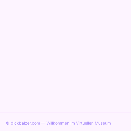
© dickbalzer.com — Willkommen im Virtuellen Museum