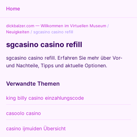
Home
dickbalzer.com — Willkommen im Virtuellen Museum
/
Neuigkeiten
/
sgcasino casino refill
sgcasino casino refill
sgcasino casino refill. Erfahren Sie mehr über Vor-
und Nachteile, Tipps und aktuelle Optionen.
Verwandte Themen
king billy casino einzahlungscode
casoolo casino
casino ijmuiden Übersicht