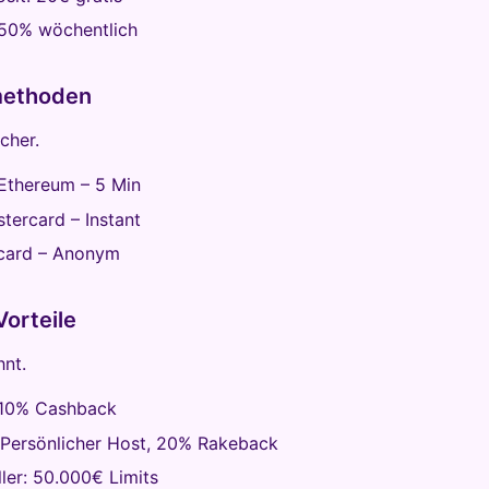
 50% wöchentlich
methoden
cher.
 Ethereum – 5 Min
tercard – Instant
card – Anonym
Vorteile
hnt.
: 10% Cashback
 Persönlicher Host, 20% Rakeback
ler: 50.000€ Limits