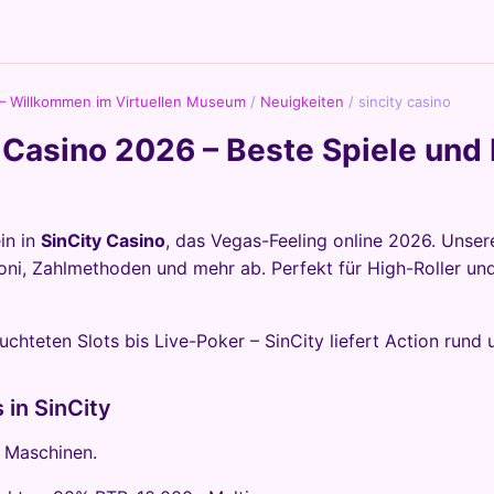
— Willkommen im Virtuellen Museum
/
Neuigkeiten
/
sincity casino
 Casino 2026 – Beste Spiele und
in in
SinCity Casino
, das Vegas-Feeling online 2026. Unser
oni, Zahlmethoden und mehr ab. Perfekt für High-Roller un
chteten Slots bis Live-Poker – SinCity liefert Action rund 
 in SinCity
 Maschinen.