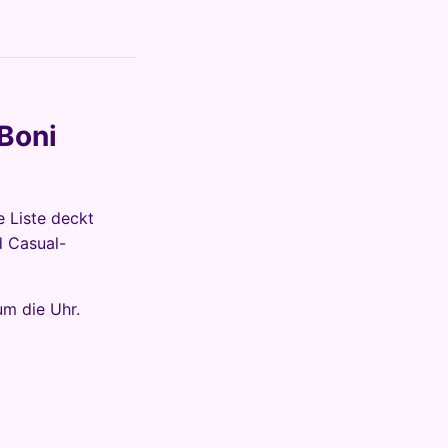
 Boni
e Liste deckt
d Casual-
um die Uhr.