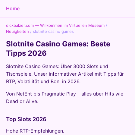
Home
dickbalzer.com — Willkommen im Virtuellen Museum
/
Neuigkeiten
/
slotnite casino games
Slotnite Casino Games: Beste
Tipps 2026
Slotnite Casino Games: Über 3000 Slots und
Tischspiele. Unser informativer Artikel mit Tipps für
RTP, Volatilität und Boni in 2026.
Von NetEnt bis Pragmatic Play – alles über Hits wie
Dead or Alive.
Top Slots 2026
Hohe RTP-Empfehlungen.