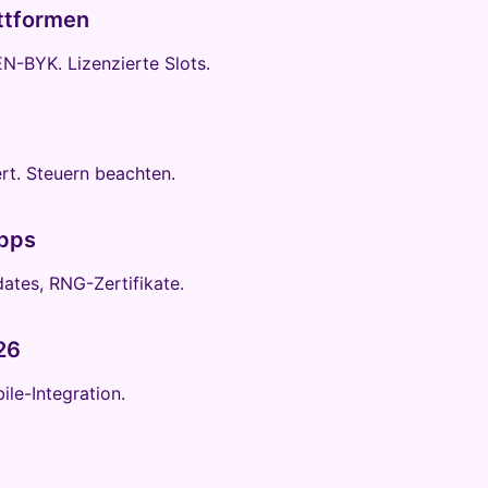
ttformen
N-BYK. Lizenzierte Slots.
ert. Steuern beachten.
ipps
ates, RNG-Zertifikate.
26
ile-Integration.