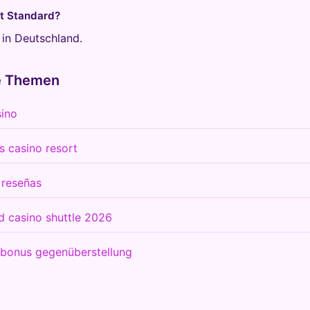
t Standard?
 in Deutschland.
e Themen
sino
ms casino resort
 reseñas
nd casino shuttle 2026
 bonus gegenüberstellung