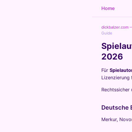
Home
dickbalzer.com 
Guide
Spielau
2026
Für
Spielaut
Lizenzierung 
Rechtssicher 
Deutsche 
Merkur, Novo