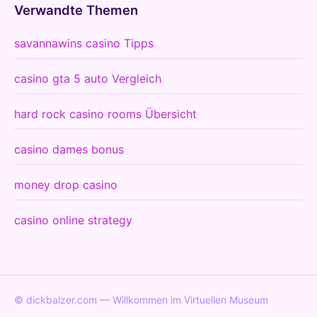
Verwandte Themen
savannawins casino Tipps
casino gta 5 auto Vergleich
hard rock casino rooms Übersicht
casino dames bonus
money drop casino
casino online strategy
© dickbalzer.com — Willkommen im Virtuellen Museum