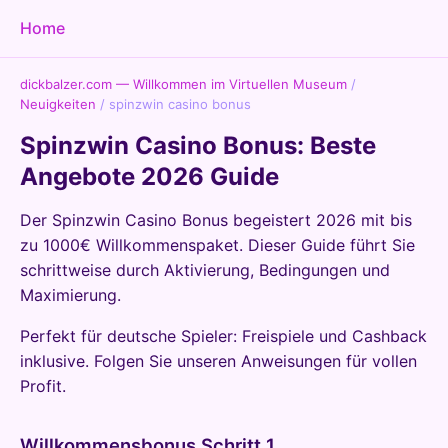
Home
dickbalzer.com — Willkommen im Virtuellen Museum
/
Neuigkeiten
/
spinzwin casino bonus
Spinzwin Casino Bonus: Beste
Angebote 2026 Guide
Der Spinzwin Casino Bonus begeistert 2026 mit bis
zu 1000€ Willkommenspaket. Dieser Guide führt Sie
schrittweise durch Aktivierung, Bedingungen und
Maximierung.
Perfekt für deutsche Spieler: Freispiele und Cashback
inklusive. Folgen Sie unseren Anweisungen für vollen
Profit.
Willkommensbonus Schritt 1