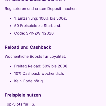
Registrieren und ersten Deposit machen.
1. Einzahlung: 100% bis 500€.
50 Freispiele zu Starburst.
Code: SPINZWIN2026.
Reload und Cashback
Wöchentliche Boosts für Loyalität.
Freitag Reload: 50% bis 200€.
10% Cashback wöchentlich.
Kein Code nötig.
Freispiele nutzen
Top-Slots für FS.