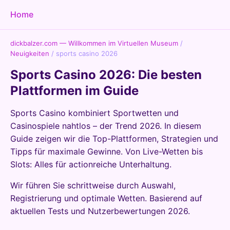
Home
dickbalzer.com — Willkommen im Virtuellen Museum
/
Neuigkeiten
/
sports casino 2026
Sports Casino 2026: Die besten
Plattformen im Guide
Sports Casino kombiniert Sportwetten und
Casinospiele nahtlos – der Trend 2026. In diesem
Guide zeigen wir die Top-Plattformen, Strategien und
Tipps für maximale Gewinne. Von Live-Wetten bis
Slots: Alles für actionreiche Unterhaltung.
Wir führen Sie schrittweise durch Auswahl,
Registrierung und optimale Wetten. Basierend auf
aktuellen Tests und Nutzerbewertungen 2026.