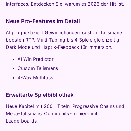
Interfaces. Entdecken Sie, warum es 2026 der Hit ist.
Neue Pro-Features im Detail
AI prognostiziert Gewinnchancen, custom Talismane
boosten RTP. Multi-Tabling bis 4 Spiele gleichzeitig.
Dark Mode und Haptik-Feedback für Immersion.
AI Win Predictor
Custom Talismans
4-Way Multitask
Erweiterte Spielbibliothek
Neue Kapitel mit 200+ Titeln. Progressive Chains und
Mega-Talismans. Community-Turniere mit
Leaderboards.