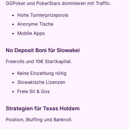
GGPoker und PokerStars dominieren mit Traffic.
Hohe Turnierprizepools
Anonyme Tische
Mobile Apps
No Deposit Boni für Slowakei
Freerolls und 10€ Startkapital.
Keine Einzahlung nötig
Slowakische Lizenzen
Freie Sit & Gos
Strategien für Texas Holdem
Position, Bluffing und Bankroll.