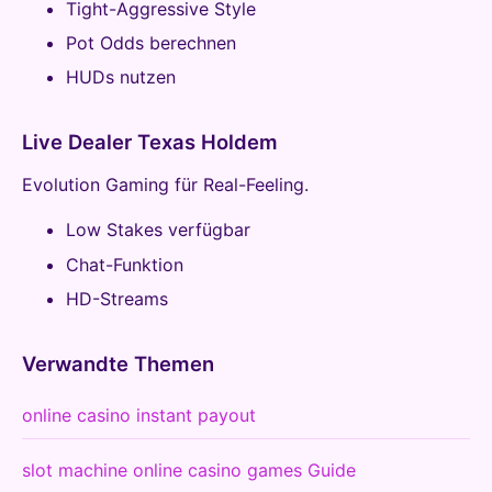
Tight-Aggressive Style
Pot Odds berechnen
HUDs nutzen
Live Dealer Texas Holdem
Evolution Gaming für Real-Feeling.
Low Stakes verfügbar
Chat-Funktion
HD-Streams
Verwandte Themen
online casino instant payout
slot machine online casino games Guide