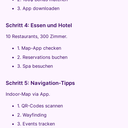
3. App downloaden
Schritt 4: Essen und Hotel
10 Restaurants, 300 Zimmer.
1. Map-App checken
2. Reservations buchen
3. Spa besuchen
Schritt 5: Navigation-Tipps
Indoor-Map via App.
1. QR-Codes scannen
2. Wayfinding
3. Events tracken