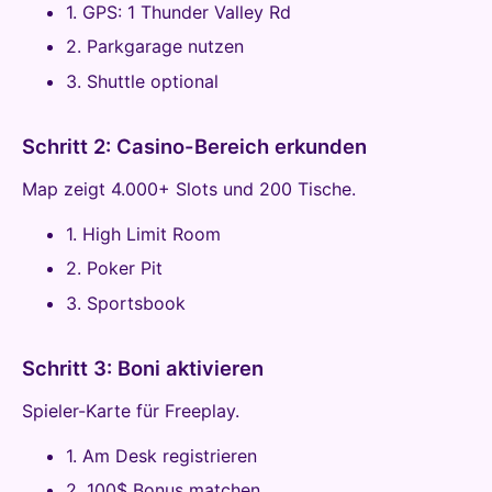
1. GPS: 1 Thunder Valley Rd
2. Parkgarage nutzen
3. Shuttle optional
Schritt 2: Casino-Bereich erkunden
Map zeigt 4.000+ Slots und 200 Tische.
1. High Limit Room
2. Poker Pit
3. Sportsbook
Schritt 3: Boni aktivieren
Spieler-Karte für Freeplay.
1. Am Desk registrieren
2. 100$ Bonus matchen