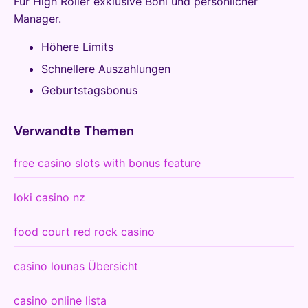
Für High Roller exklusive Boni und persönlicher
Manager.
Höhere Limits
Schnellere Auszahlungen
Geburtstagsbonus
Verwandte Themen
free casino slots with bonus feature
loki casino nz
food court red rock casino
casino lounas Übersicht
casino online lista