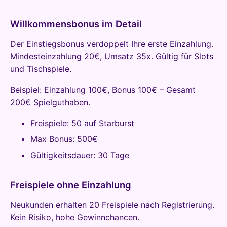
Willkommensbonus im Detail
Der Einstiegsbonus verdoppelt Ihre erste Einzahlung.
Mindesteinzahlung 20€, Umsatz 35x. Gültig für Slots
und Tischspiele.
Beispiel: Einzahlung 100€, Bonus 100€ – Gesamt
200€ Spielguthaben.
Freispiele: 50 auf Starburst
Max Bonus: 500€
Gültigkeitsdauer: 30 Tage
Freispiele ohne Einzahlung
Neukunden erhalten 20 Freispiele nach Registrierung.
Kein Risiko, hohe Gewinnchancen.