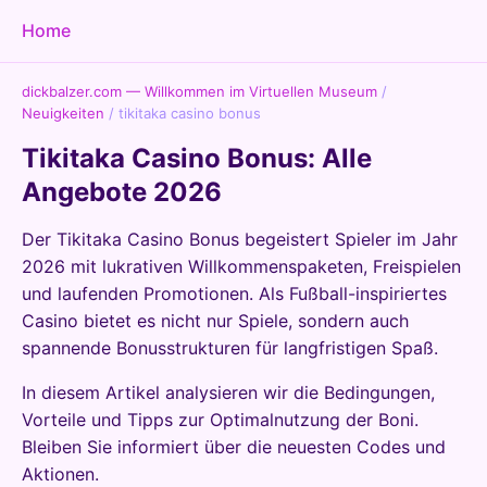
Home
dickbalzer.com — Willkommen im Virtuellen Museum
/
Neuigkeiten
/
tikitaka casino bonus
Tikitaka Casino Bonus: Alle
Angebote 2026
Der Tikitaka Casino Bonus begeistert Spieler im Jahr
2026 mit lukrativen Willkommenspaketen, Freispielen
und laufenden Promotionen. Als Fußball-inspiriertes
Casino bietet es nicht nur Spiele, sondern auch
spannende Bonusstrukturen für langfristigen Spaß.
In diesem Artikel analysieren wir die Bedingungen,
Vorteile und Tipps zur Optimalnutzung der Boni.
Bleiben Sie informiert über die neuesten Codes und
Aktionen.