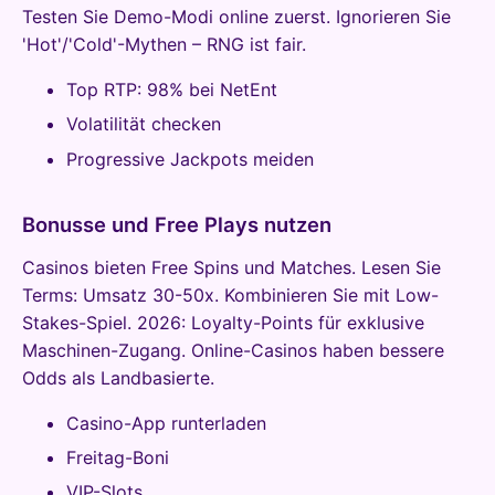
Testen Sie Demo-Modi online zuerst. Ignorieren Sie
'Hot'/'Cold'-Mythen – RNG ist fair.
Top RTP: 98% bei NetEnt
Volatilität checken
Progressive Jackpots meiden
Bonusse und Free Plays nutzen
Casinos bieten Free Spins und Matches. Lesen Sie
Terms: Umsatz 30-50x. Kombinieren Sie mit Low-
Stakes-Spiel. 2026: Loyalty-Points für exklusive
Maschinen-Zugang. Online-Casinos haben bessere
Odds als Landbasierte.
Casino-App runterladen
Freitag-Boni
VIP-Slots