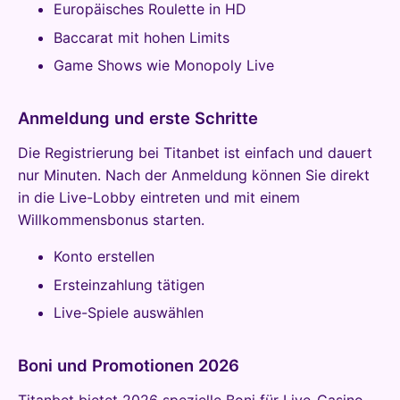
Europäisches Roulette in HD
Baccarat mit hohen Limits
Game Shows wie Monopoly Live
Anmeldung und erste Schritte
Die Registrierung bei Titanbet ist einfach und dauert
nur Minuten. Nach der Anmeldung können Sie direkt
in die Live-Lobby eintreten und mit einem
Willkommensbonus starten.
Konto erstellen
Ersteinzahlung tätigen
Live-Spiele auswählen
Boni und Promotionen 2026
Titanbet bietet 2026 spezielle Boni für Live-Casino-