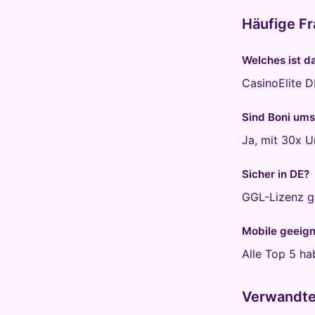
Häufige F
Welches ist d
CasinoElite D
Sind Boni um
Ja, mit 30x U
Sicher in DE?
GGL-Lizenz ga
Mobile geeign
Alle Top 5 h
Verwandt