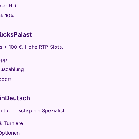
aler HD
ck 10%
lücksPalast
s + 100 €. Hohe RTP-Slots.
App
Auszahlung
pport
WinDeutsch
top. Tischspiele Spezialist.
k Turniere
Optionen