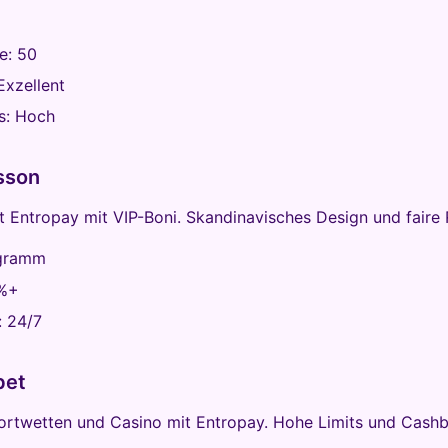
le: 50
Exzellent
s: Hoch
sson
t Entropay mit VIP-Boni. Skandinavisches Design und faire
ogramm
6%+
: 24/7
bet
ortwetten und Casino mit Entropay. Hohe Limits und Cashb