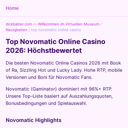
Home
dickbalzer.com — Willkommen im Virtuellen Museum
/
Neuigkeiten
/
top novomatic online casino
Top Novomatic Online Casino
2026: Höchstbewertet
Die besten Novomatic Online Casinos 2026 mit Book
of Ra, Sizzling Hot und Lucky Lady. Hohe RTP, mobile
Versionen und Boni für Novomatic Fans.
Novomatic (Gaminator) dominiert mit 96%+ RTP.
Unsere Top-Liste basiert auf Auszahlungsquoten,
Bonusbedingungen und Spielauswahl.
Novomatic Highlights