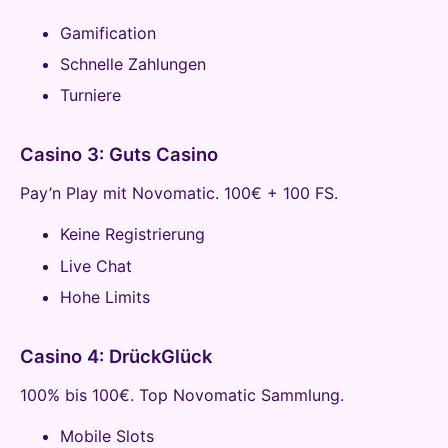
Gamification
Schnelle Zahlungen
Turniere
Casino 3: Guts Casino
Pay’n Play mit Novomatic. 100€ + 100 FS.
Keine Registrierung
Live Chat
Hohe Limits
Casino 4: DrückGlück
100% bis 100€. Top Novomatic Sammlung.
Mobile Slots