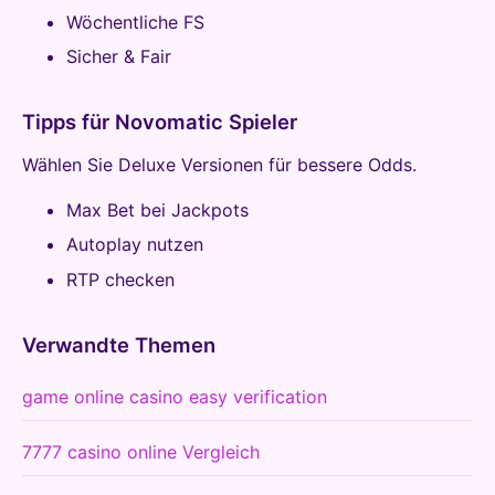
Wöchentliche FS
Sicher & Fair
Tipps für Novomatic Spieler
Wählen Sie Deluxe Versionen für bessere Odds.
Max Bet bei Jackpots
Autoplay nutzen
RTP checken
Verwandte Themen
game online casino easy verification
7777 casino online Vergleich