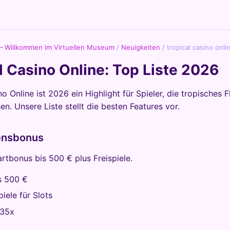
— Willkommen im Virtuellen Museum
/
Neuigkeiten
/
tropical casino onli
l Casino Online: Top Liste 2026
o Online ist 2026 ein Highlight für Spieler, die tropisches 
n. Unsere Liste stellt die besten Features vor.
ensbonus
rtbonus bis 500 € plus Freispiele.
s 500 €
piele für Slots
 35x