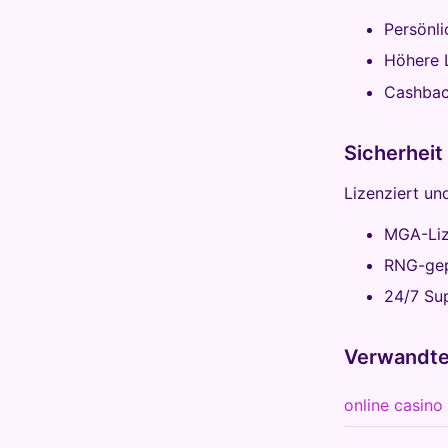
Persönl
Höhere 
Cashbac
Sicherheit
Lizenziert und
MGA-Li
RNG-gep
24/7 Su
Verwandt
online casin