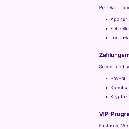
Perfekt optim
App für
Schnelle
Touch-k
Zahlungs
Schnell und si
PayPal
Kreditka
Krypto-
VIP-Prog
Exklusive Vor