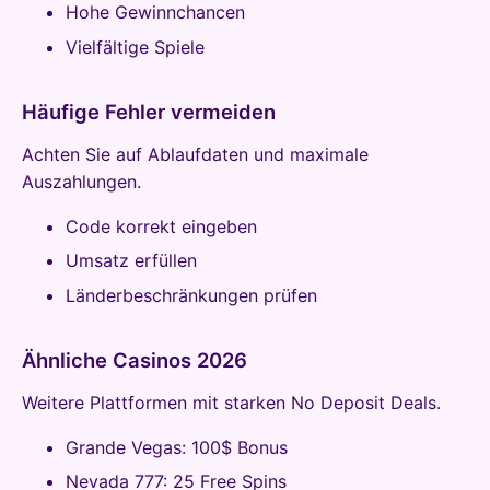
Hohe Gewinnchancen
Vielfältige Spiele
Häufige Fehler vermeiden
Achten Sie auf Ablaufdaten und maximale
Auszahlungen.
Code korrekt eingeben
Umsatz erfüllen
Länderbeschränkungen prüfen
Ähnliche Casinos 2026
Weitere Plattformen mit starken No Deposit Deals.
Grande Vegas: 100$ Bonus
Nevada 777: 25 Free Spins