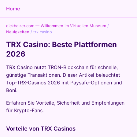
Home
dickbalzer.com — Willkommen im Virtuellen Museum
/
Neuigkeiten
/
trx casino
TRX Casino: Beste Plattformen
2026
TRX Casino nutzt TRON-Blockchain für schnelle,
günstige Transaktionen. Dieser Artikel beleuchtet
Top-TRX-Casinos 2026 mit Paysafe-Optionen und
Boni.
Erfahren Sie Vorteile, Sicherheit und Empfehlungen
für Krypto-Fans.
Vorteile von TRX Casinos