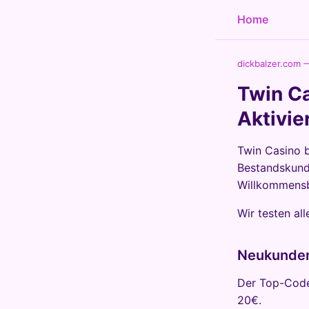
Home
dickbalzer.com 
Twin C
Aktivie
Twin Casino 
Bestandskunde
Willkommensbo
Wir testen all
Neukunde
Der Top-Code
20€.