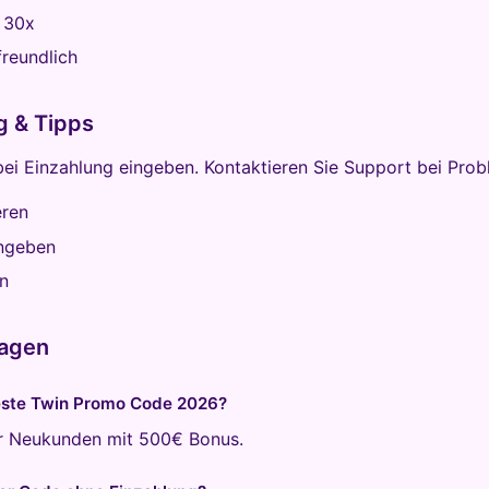
 30x
reundlich
g & Tipps
i Einzahlung eingeben. Kontaktieren Sie Support bei Prob
eren
ngeben
n
ragen
este Twin Promo Code 2026?
 Neukunden mit 500€ Bonus.