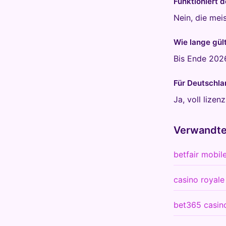
Funktioniert 
Nein, die mei
Wie lange gül
Bis Ende 2026
Für Deutschla
Ja, voll lizen
Verwandt
betfair mobil
casino royale
bet365 casino