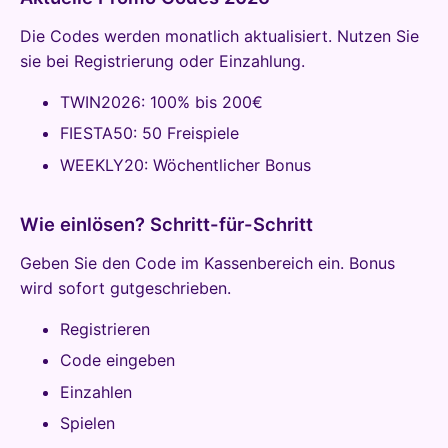
Die Codes werden monatlich aktualisiert. Nutzen Sie
sie bei Registrierung oder Einzahlung.
TWIN2026: 100% bis 200€
FIESTA50: 50 Freispiele
WEEKLY20: Wöchentlicher Bonus
Wie einlösen? Schritt-für-Schritt
Geben Sie den Code im Kassenbereich ein. Bonus
wird sofort gutgeschrieben.
Registrieren
Code eingeben
Einzahlen
Spielen