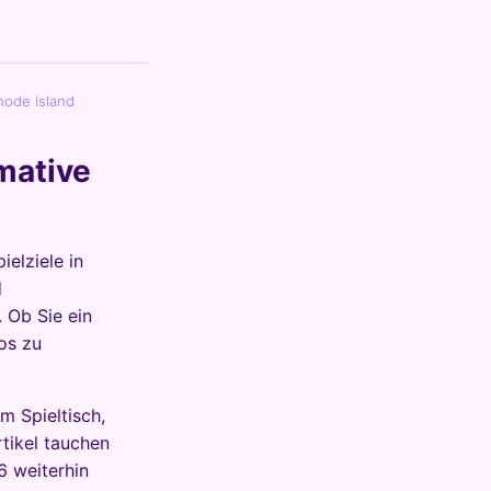
rhode island
imative
ielziele in
d
. Ob Sie ein
fos zu
m Spieltisch,
tikel tauchen
6 weiterhin