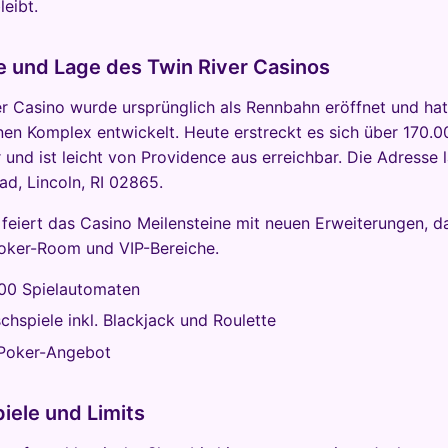
leibt.
 und Lage des Twin River Casinos
r Casino wurde ursprünglich als Rennbahn eröffnet und hat
n Komplex entwickelt. Heute erstreckt es sich über 170.0
und ist leicht von Providence aus erreichbar. Die Adresse 
ad, Lincoln, RI 02865.
feiert das Casino Meilensteine mit neuen Erweiterungen, da
Poker-Room und VIP-Bereiche.
100 Spielautomaten
chspiele inkl. Blackjack und Roulette
Poker-Angebot
piele und Limits