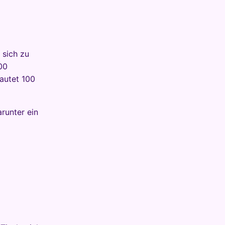
 sich zu
00
lautet 100
runter ein