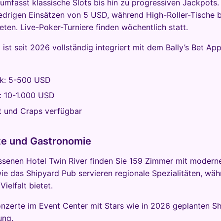
mfasst klassische Slots bis hin zu progressiven Jackpots. 
iedrigen Einsätzen von 5 USD, während High-Roller-Tische 
eten. Live-Poker-Turniere finden wöchentlich statt.
 ist seit 2026 vollständig integriert mit dem Bally’s Bet Ap
ck: 5-500 USD
: 10-1.000 USD
t und Craps verfügbar
te und Gastronomie
ssenen Hotel Twin River finden Sie 159 Zimmer mit modern
ie das Shipyard Pub servieren regionale Spezialitäten, wä
Vielfalt bietet.
onzerte im Event Center mit Stars wie in 2026 geplanten 
ung.