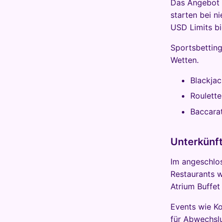
Das Angebot u
starten bei n
USD Limits bi
Sportsbetting
Wetten.
Blackja
Roulette
Baccara
Unterkünf
Im angeschlo
Restaurants w
Atrium Buffet 
Events wie K
für Abwechsl