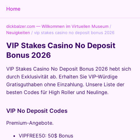
Home
dickbalzer.com — Willkommen im Virtuellen Museum
/
Neuigkeiten
/
vip stakes casino no deposit bonus 2026
VIP Stakes Casino No Deposit
Bonus 2026
VIP Stakes Casino No Deposit Bonus 2026 hebt sich
durch Exklusivität ab. Erhalten Sie VIP-Würdige
Gratisguthaben ohne Einzahlung. Unsere Liste der
besten Codes für High Roller und Neulinge.
VIP No Deposit Codes
Premium-Angebote.
VIPFREE50: 50$ Bonus