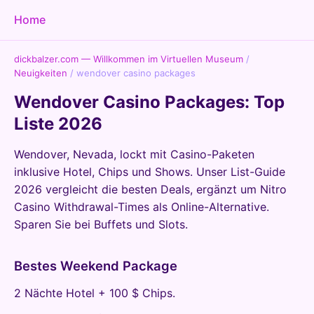
Home
dickbalzer.com — Willkommen im Virtuellen Museum
/
Neuigkeiten
/
wendover casino packages
Wendover Casino Packages: Top
Liste 2026
Wendover, Nevada, lockt mit Casino-Paketen
inklusive Hotel, Chips und Shows. Unser List-Guide
2026 vergleicht die besten Deals, ergänzt um Nitro
Casino Withdrawal-Times als Online-Alternative.
Sparen Sie bei Buffets und Slots.
Bestes Weekend Package
2 Nächte Hotel + 100 $ Chips.