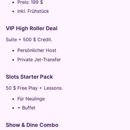
Preis: 199 $
Inkl. Frühstück
VIP High Roller Deal
Suite + 500 $ Credit.
Persönlicher Host
Private Jet-Transfer
Slots Starter Pack
50 $ Free Play + Lessons.
Für Neulinge
+ Buffet
Show & Dine Combo