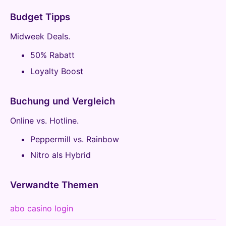
Budget Tipps
Midweek Deals.
50% Rabatt
Loyalty Boost
Buchung und Vergleich
Online vs. Hotline.
Peppermill vs. Rainbow
Nitro als Hybrid
Verwandte Themen
abo casino login