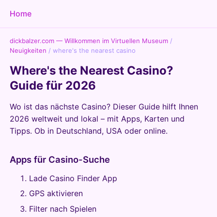
Home
dickbalzer.com — Willkommen im Virtuellen Museum
/
Neuigkeiten
/
where's the nearest casino
Where's the Nearest Casino?
Guide für 2026
Wo ist das nächste Casino? Dieser Guide hilft Ihnen
2026 weltweit und lokal – mit Apps, Karten und
Tipps. Ob in Deutschland, USA oder online.
Apps für Casino-Suche
Lade Casino Finder App
GPS aktivieren
Filter nach Spielen