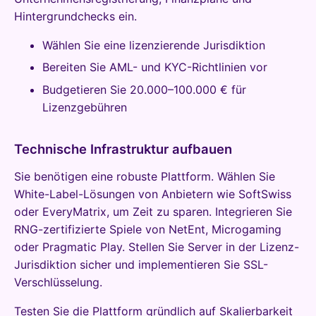
Hintergrundchecks ein.
Wählen Sie eine lizenzierende Jurisdiktion
Bereiten Sie AML- und KYC-Richtlinien vor
Budgetieren Sie 20.000–100.000 € für
Lizenzgebühren
Technische Infrastruktur aufbauen
Sie benötigen eine robuste Plattform. Wählen Sie
White-Label-Lösungen von Anbietern wie SoftSwiss
oder EveryMatrix, um Zeit zu sparen. Integrieren Sie
RNG-zertifizierte Spiele von NetEnt, Microgaming
oder Pragmatic Play. Stellen Sie Server in der Lizenz-
Jurisdiktion sicher und implementieren Sie SSL-
Verschlüsselung.
Testen Sie die Plattform gründlich auf Skalierbarkeit