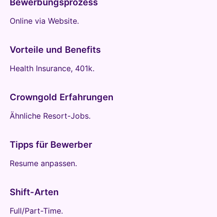
Bewerbungsprozess
Online via Website.
Vorteile und Benefits
Health Insurance, 401k.
Crowngold Erfahrungen
Ähnliche Resort-Jobs.
Tipps für Bewerber
Resume anpassen.
Shift-Arten
Full/Part-Time.