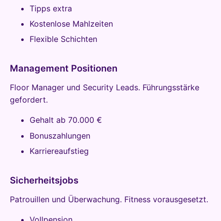
Tipps extra
Kostenlose Mahlzeiten
Flexible Schichten
Management Positionen
Floor Manager und Security Leads. Führungsstärke
gefordert.
Gehalt ab 70.000 €
Bonuszahlungen
Karriereaufstieg
Sicherheitsjobs
Patrouillen und Überwachung. Fitness vorausgesetzt.
Vollpension