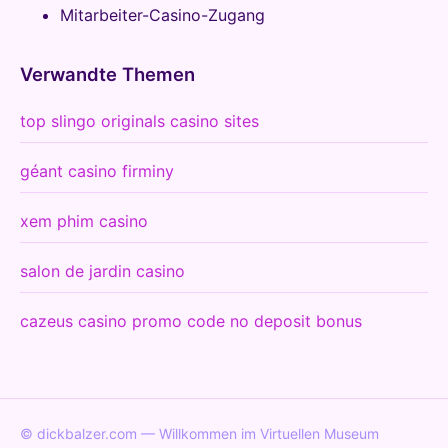
Mitarbeiter-Casino-Zugang
Verwandte Themen
top slingo originals casino sites
géant casino firminy
xem phim casino
salon de jardin casino
cazeus casino promo code no deposit bonus
© dickbalzer.com — Willkommen im Virtuellen Museum