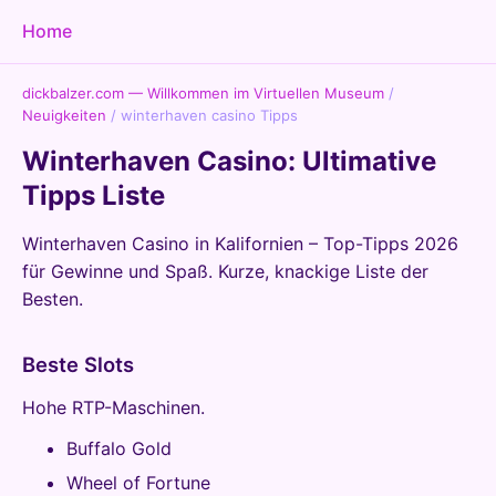
Home
dickbalzer.com — Willkommen im Virtuellen Museum
/
Neuigkeiten
/
winterhaven casino Tipps
Winterhaven Casino: Ultimative
Tipps Liste
Winterhaven Casino in Kalifornien – Top-Tipps 2026
für Gewinne und Spaß. Kurze, knackige Liste der
Besten.
Beste Slots
Hohe RTP-Maschinen.
Buffalo Gold
Wheel of Fortune