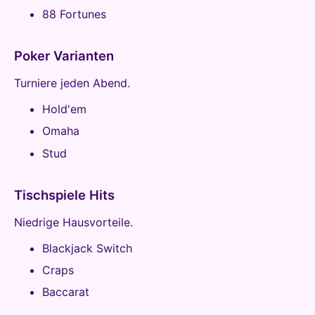
88 Fortunes
Poker Varianten
Turniere jeden Abend.
Hold'em
Omaha
Stud
Tischspiele Hits
Niedrige Hausvorteile.
Blackjack Switch
Craps
Baccarat