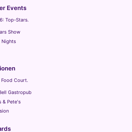
er Events
6: Top-Stars.
ars Show
Nights
ionen
 Food Court.
Bell Gastropub
s & Pete's
sion
ards