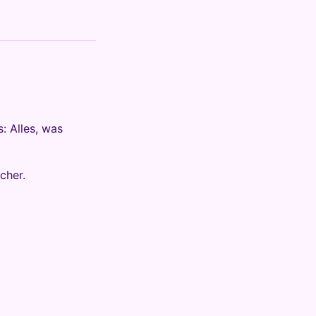
: Alles, was
cher.