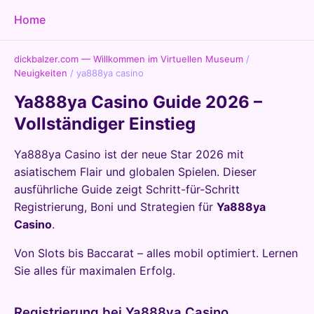
Home
dickbalzer.com — Willkommen im Virtuellen Museum
/
Neuigkeiten
/
ya888ya casino
Ya888ya Casino Guide 2026 –
Vollständiger Einstieg
Ya888ya Casino ist der neue Star 2026 mit
asiatischem Flair und globalen Spielen. Dieser
ausführliche Guide zeigt Schritt-für-Schritt
Registrierung, Boni und Strategien für
Ya888ya
Casino
.
Von Slots bis Baccarat – alles mobil optimiert. Lernen
Sie alles für maximalen Erfolg.
Registrierung bei Ya888ya Casino