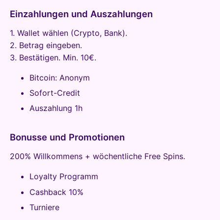
Einzahlungen und Auszahlungen
1. Wallet wählen (Crypto, Bank).
2. Betrag eingeben.
3. Bestätigen. Min. 10€.
Bitcoin: Anonym
Sofort-Credit
Auszahlung 1h
Bonusse und Promotionen
200% Willkommens + wöchentliche Free Spins.
Loyalty Programm
Cashback 10%
Turniere