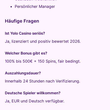
Persönlicher Manager
Häufige Fragen
Ist Yolo Casino seriös?
Ja, lizenziert und positiv bewertet 2026.
Welcher Bonus gibt es?
100% bis 500€ + 150 Spins, fair bedingt.
Auszahlungsdauer?
Innerhalb 24 Stunden nach Verifizierung.
Deutsche Spieler willkommen?
Ja, EUR und Deutsch verfügbar.