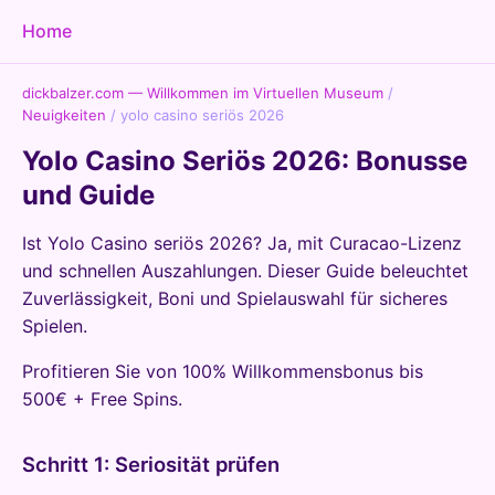
Home
dickbalzer.com — Willkommen im Virtuellen Museum
/
Neuigkeiten
/
yolo casino seriös 2026
Yolo Casino Seriös 2026: Bonusse
und Guide
Ist Yolo Casino seriös 2026? Ja, mit Curacao-Lizenz
und schnellen Auszahlungen. Dieser Guide beleuchtet
Zuverlässigkeit, Boni und Spielauswahl für sicheres
Spielen.
Profitieren Sie von 100% Willkommensbonus bis
500€ + Free Spins.
Schritt 1: Seriosität prüfen