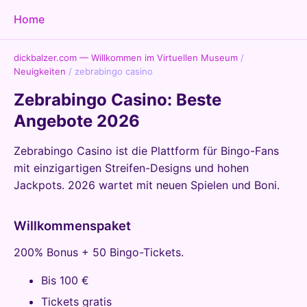
Home
dickbalzer.com — Willkommen im Virtuellen Museum
/
Neuigkeiten
/
zebrabingo casino
Zebrabingo Casino: Beste
Angebote 2026
Zebrabingo Casino ist die Plattform für Bingo-Fans
mit einzigartigen Streifen-Designs und hohen
Jackpots. 2026 wartet mit neuen Spielen und Boni.
Willkommenspaket
200% Bonus + 50 Bingo-Tickets.
Bis 100 €
Tickets gratis