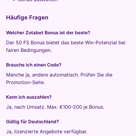
Häufige Fragen
Welcher Zotabet Bonus ist der beste?
Der 50 FS Bonus bietet das beste Win-Potenzial bei
fairen Bedingungen.
Brauche ich einen Code?
Manche ja, andere automatisch. Prüfen Sie die
Promotion-Seite.
Kann ich auszahlen?
Ja, nach Umsatz. Max. €100-200 je Bonus.
Gültig für Deutschland?
Ja, lizenzierte Angebote verfügbar.