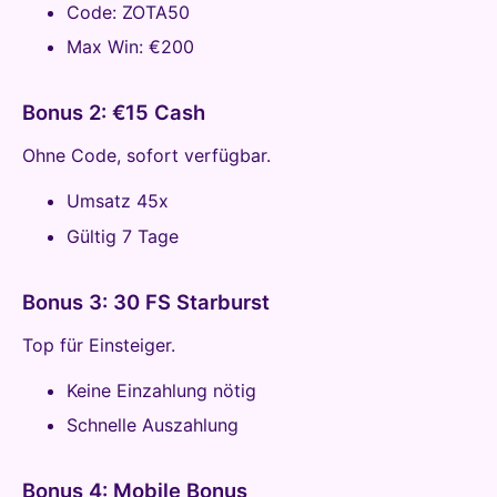
Code: ZOTA50
Max Win: €200
Bonus 2: €15 Cash
Ohne Code, sofort verfügbar.
Umsatz 45x
Gültig 7 Tage
Bonus 3: 30 FS Starburst
Top für Einsteiger.
Keine Einzahlung nötig
Schnelle Auszahlung
Bonus 4: Mobile Bonus