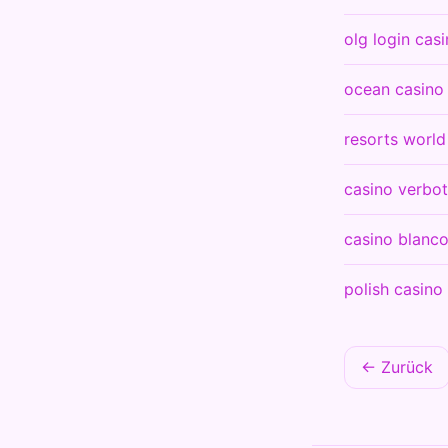
olg login cas
ocean casino
resorts world
casino verbot
casino blanc
polish casino
← Zurück