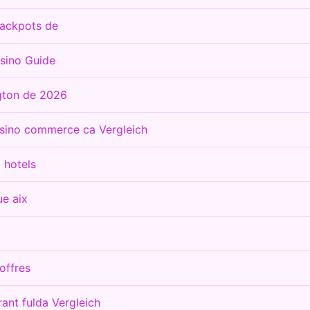
jackpots de
asino Guide
ngton de 2026
ino commerce ca Vergleich
 hotels
ue aix
offres
rant fulda Vergleich