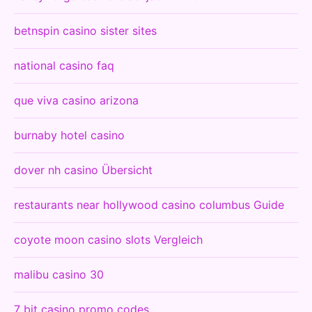
betnspin casino sister sites
national casino faq
que viva casino arizona
burnaby hotel casino
dover nh casino Übersicht
restaurants near hollywood casino columbus Guide
coyote moon casino slots Vergleich
malibu casino 30
7 bit casino promo codes