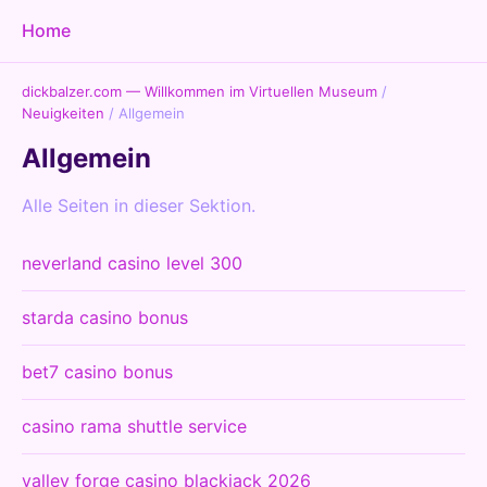
Home
dickbalzer.com — Willkommen im Virtuellen Museum
/
Neuigkeiten
/
Allgemein
Allgemein
Alle Seiten in dieser Sektion.
neverland casino level 300
starda casino bonus
bet7 casino bonus
casino rama shuttle service
valley forge casino blackjack 2026