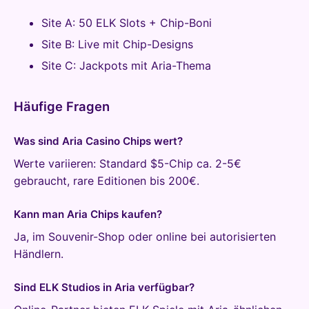
Site A: 50 ELK Slots + Chip-Boni
Site B: Live mit Chip-Designs
Site C: Jackpots mit Aria-Thema
Häufige Fragen
Was sind Aria Casino Chips wert?
Werte variieren: Standard $5-Chip ca. 2-5€
gebraucht, rare Editionen bis 200€.
Kann man Aria Chips kaufen?
Ja, im Souvenir-Shop oder online bei autorisierten
Händlern.
Sind ELK Studios in Aria verfügbar?