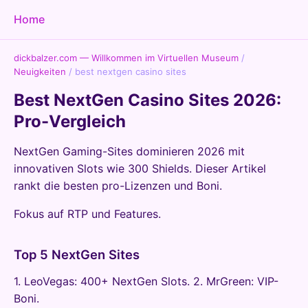
Home
dickbalzer.com — Willkommen im Virtuellen Museum
/
Neuigkeiten
/
best nextgen casino sites
Best NextGen Casino Sites 2026:
Pro-Vergleich
NextGen Gaming-Sites dominieren 2026 mit
innovativen Slots wie 300 Shields. Dieser Artikel
rankt die besten pro-Lizenzen und Boni.
Fokus auf RTP und Features.
Top 5 NextGen Sites
1. LeoVegas: 400+ NextGen Slots. 2. MrGreen: VIP-
Boni.