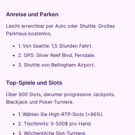
Anreise und Parken
Leicht erreichbar per Auto oder Shuttle. Großes
Parkhaus kostenlos.
1. Von Seattle: 1,5 Stunden Fahrt.
2. GPS: Silver Reef Blvd, Ferndale.
3. Shuttle von Bellingham Airport.
Top-Spiele und Slots
Über 900 Slots, darunter progressive Jackpots.
Blackjack und Poker-Turniere.
1. Wählen Sie High-RTP-Slots (>96%).
2. Tischlimits: 5-500$ pro Hand.
3. Wöchentliche Slot-Turniere.