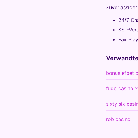
Zuverlässiger
24/7 Ch
SSL-Ver
Fair Play
Verwandt
bonus efbet c
fugo casino 
sixty six casi
rob casino