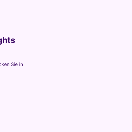
ghts
ken Sie in