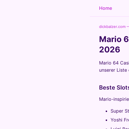
Home
dickbalzer.com 
Mario 6
2026
Mario 64 Casi
unserer Liste
Beste Slots
Mario-inspiri
Super S
Yoshi Fr
Luigi B